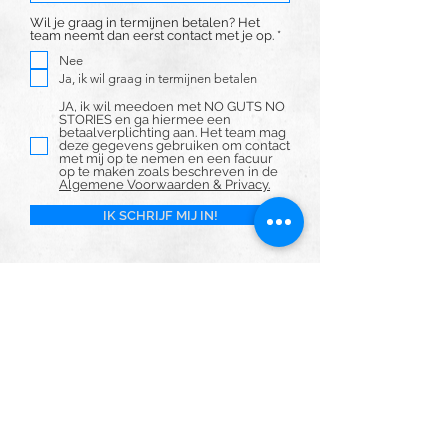
Wil je graag in termijnen betalen? Het
V
team neemt dan eerst contact met je op.
*
e
Nee
r
e
Ja, ik wil graag in termijnen betalen
i
s
JA, ik wil meedoen met NO GUTS NO
t
STORIES en ga hiermee een
betaalverplichting aan. Het team mag
deze gegevens gebruiken om contact
met mij op te nemen en een facuur
op te maken zoals beschreven in de
Algemene Voorwaarden & Privacy.
IK SCHRIJF MIJ IN!
#NGNS26
Start: december 2024
Midweek: 30 maart - 3 April 2026
Fotolocatie: Rotterdam
Overnachten: Reeuwijk